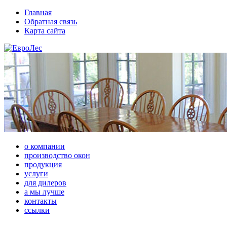
Главная
Обратная связь
Карта сайта
о компании
производство окон
продукция
услуги
для дилеров
а мы лучше
контакты
ссылки